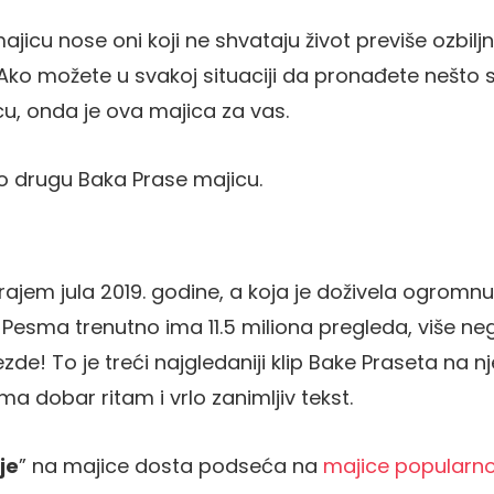
jicu nose oni koji ne shvataju život previše ozbiljno
 Ako možete u svakoj situaciji da pronađete nešt
u, onda je ova majica za vas.
o drugu Baka Prase majicu.
 krajem jula 2019. godine, a koja je doživela ogrom
 Pesma trenutno ima 11.5 miliona pregleda, više ne
zde! To je treći najgledaniji klip Bake Praseta na 
a dobar ritam i vrlo zanimljiv tekst.
je
” na majice dosta podseća na
majice popularn