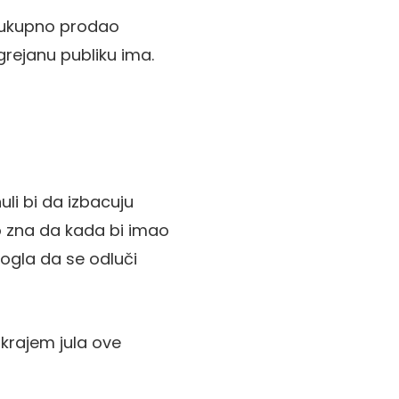
e ukupno prodao
agrejanu publiku ima.
uli bi da izbacuju
ro zna da kada bi imao
mogla da se odluči
k krajem jula ove