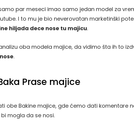
e samo par meseci imao samo jedan model za vrem
tube. I to mu je bio neverovatan marketinški potez
ine hiljada dece nose tu majicu
.
alizu oba modela majice, da vidimo šta ih to izdv
 nose
.
Baka Prase majice
ati obe Bakine majice, gde ćemo dati komentare na
e bi mogla da se nosi.