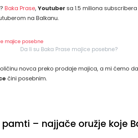
u?
Baka Prase
,
Youtuber
sa 1.5 miliona subscriber
utuberom na Balkanu.
Da li su Baka Prase majice posebne?
oličinu novca preko prodaje majica, a mi ćemo dana
ce
čini posebnim.
se pamti – najjače oružje koje 