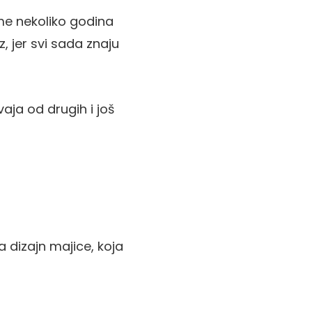
e nekoliko godina
, jer svi sada znaju
aja od drugih i još
 dizajn majice, koja