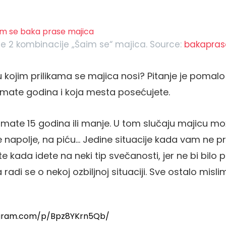
je 2 kombinacije „Šaim se“ majica. Source:
bakapras
 kojim prilikama se majica nosi? Pitanje je pomalo
 imate godina i koja mesta posećujete.
mate 15 godina ili manje. U tom slučaju majicu mo
 ste napolje, na piću… Jedine situacije kada vam ne
te kada idete na neki tip svečanosti, jer ne bi bil
 radi se o nekoj ozbiljnoj situaciji. Sve ostalo misli
agram.com/p/Bpz8YKrn5Qb/