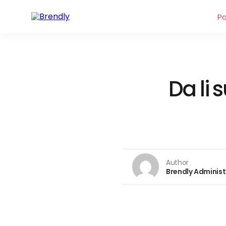
P
Da li
Author
Brendly Administ