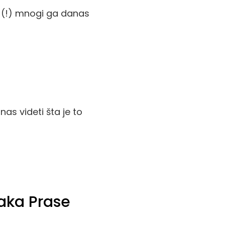
a (!) mnogi ga danas
s videti šta je to
Baka Prase