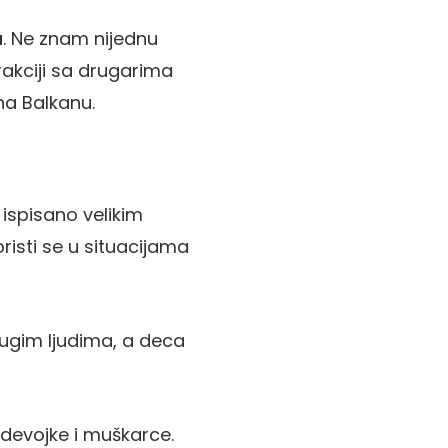
u
. Ne znam nijednu
erakciji sa drugarima
na Balkanu.
ispisano velikim
risti se u situacijama
rugim ljudima, a deca
 devojke i muškarce.