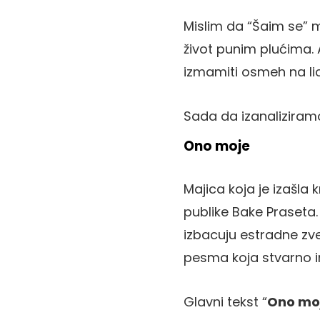
Mislim da “Šaim se” ma
život punim plućima.
izmamiti osmeh na lic
Sada da izanaliziram
Ono moje
Majica koja je izašla
publike Bake Praseta.
izbacuju estradne zve
pesma koja stvarno im
Glavni tekst “
Ono mo