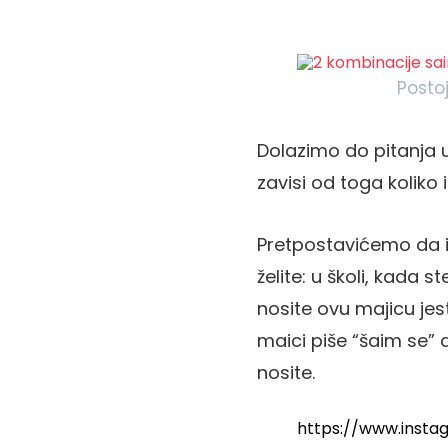
Posto
Dolazimo do pitanja u
zavisi od toga koliko
Pretpostavićemo da i
želite: u školi, kada
nosite ovu majicu jes
maici piše “šaim se” a
nosite.
https://www.inst