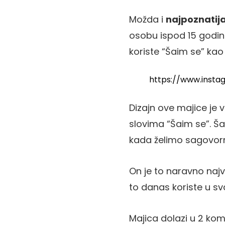
Možda i
najpoznatij
osobu ispod 15 godina 
koriste “Šaim se” kao
https://www.inst
Dizajn ove majice je
slovima “Šaim se”. Šai
kada želimo sagovorn
On je to naravno najv
to danas koriste u sva
Majica dolazi u 2 kom