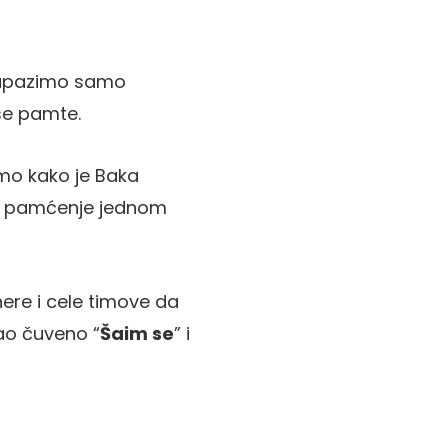
 zapazimo samo
 se pamte.
mo kako je Baka
u pamćenje jednom
nere i cele timove da
ao čuveno “
Šaim se
” i