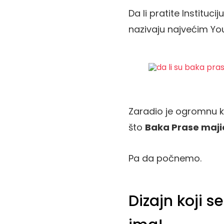
Da li pratite Institucij
nazivaju najvećim Yo
Zaradio je ogromnu k
što
Baka Prase maji
Pa da počnemo.
Dizajn koji 