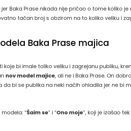
jer Baka Prase nikada nije pričao o tome koliko j
ovatno tačan broj s obzirom na to koliko veliku i z
dela Baka Prase majica
 koje bi imale toliko veliku i zagrejanu publiku, kren
an
nov model majice
, ali ne i Baka Prase. On dob
a bi se publika na neki načih ohladila jer ne bi 
 modela: “
Šaim se
” i “
Ono moje
”, koji je izašao te