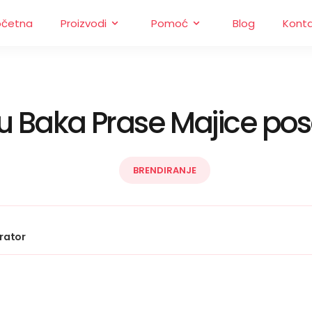
očetna
Proizvodi
Pomoć
Blog
Kont
 su Baka Prase Majice po
BRENDIRANJE
rator