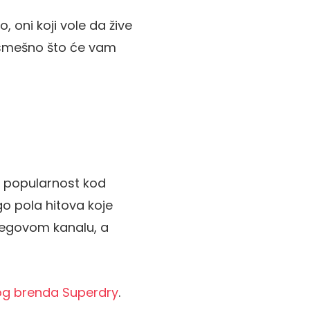
, oni koji vole da žive
o smešno što će vam
nu popularnost kod
go pola hitova koje
njegovom kanalu, a
og brenda Superdry
.