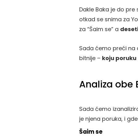
Dakle Baka je do pr
otkad se snima za You
za “Šaim se” a
deset
Sada ćemo preći na an
bitnije –
koju poruku
Analiza obe 
Sada ćemo izanalizir
je njena poruka, i gd
Šaim se