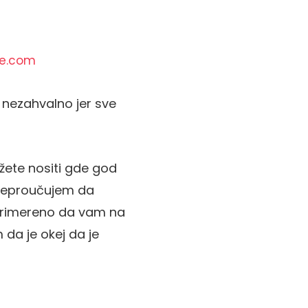
e.com
 nezahvalno jer sve
žete nositi gde god
 preproučujem da
o primereno da vam na
m da je okej da je