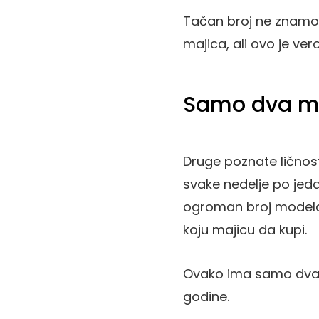
Tačan broj ne znamo 
majica, ali ovo je ver
Samo dva mo
Druge poznate ličnosti
svake nedelje po jed
ogroman broj modela d
koju majicu da kupi.
Ovako ima samo dva
godine.