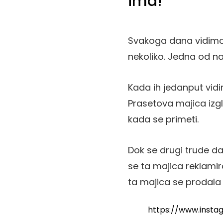
ima!
Svakoga dana vidimo 
nekoliko. Jedna od naj
Kada ih jedanput vid
Prasetova majica izg
kada se primeti.
Dok se drugi trude da
se ta majica reklamir
ta majica se prodala
https://www.inst