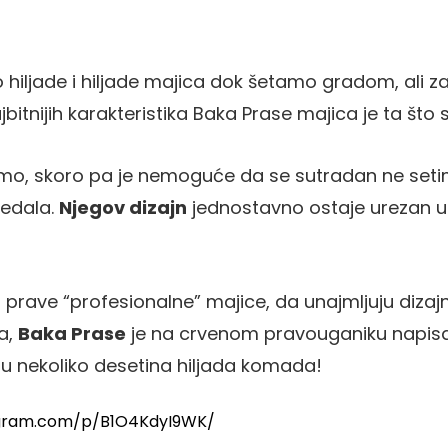
hiljade i hiljade majica dok šetamo gradom, ali
bitnijih karakteristika Baka Prase majica je ta što
imo, skoro pa je nemoguće da se sutradan ne seti
ledala.
Njegov dizajn
jednostavno ostaje urezan 
 prave “profesionalne” majice, da unajmljuju dizaj
a,
Baka Prase
je na crvenom pravouganiku napis
 u nekoliko desetina hiljada komada!
agram.com/p/B1O4KdyI9WK/