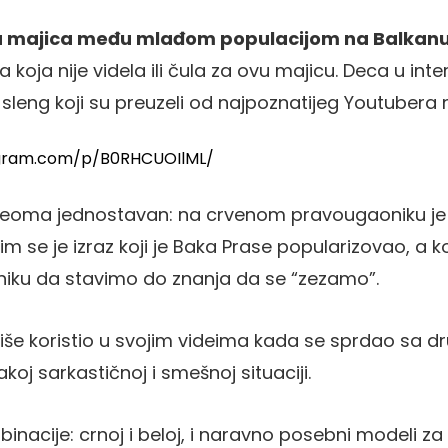
a majica među mlađom populacijom na Balkan
koja nije videla ili čula za ovu majicu. Deca u int
 sleng koji su preuzeli od najpoznatijeg Youtubera 
agram.com/p/B0RHCUOIlML/
 veoma jednostavan: na crvenom pravougaoniku je 
m se je izraz koji je Baka Prase popularizovao, a ko
iku da stavimo do znanja da se “zezamo”.
iše koristio u svojim videima kada se sprdao sa d
koj sarkastičnoj i smešnoj situaciji.
binacije: crnoj i beloj, i naravno posebni modeli za