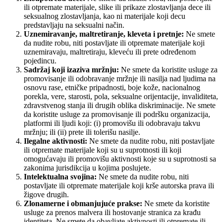
ili otpremate materijale, slike ili prikaze zlostavljanja dece ili
seksualnog zlostavljanja, kao ni materijale koji decu
predstavljaju na seksualni način.
Uznemiravanje, maltretiranje, kleveta i pretnje:
Ne smete
da nudite robu, niti postavljate ili otpremate materijale koji
uznemiravaju, maltretiraju, kleveću ili prete određenom
pojedincu.
Sadržaj koji izaziva mržnju:
Ne smete da koristite usluge za
promovisanje ili odobravanje mržnje ili nasilja nad ljudima na
osnovu rase, etničke pripadnosti, boje kože, nacionalnog
porekla, vere, starosti, pola, seksualne orijentacije, invaliditeta,
zdravstvenog stanja ili drugih oblika diskriminacije. Ne smete
da koristite usluge za promovisanje ili podršku organizacija,
platformi ili ljudi koji: (i) promovišu ili odobravaju takvu
mržnju; ili (ii) prete ili tolerišu nasilje.
Ilegalne aktivnosti:
Ne smete da nudite robu, niti postavljate
ili otpremate materijale koji su u suprotnosti ili koji
omogućavaju ili promovišu aktivnosti koje su u suprotnosti sa
zakonima jurisdikcija u kojima poslujete.
Intelektualna svojina:
Ne smete da nudite robu, niti
postavljate ili otpremate materijale koji krše autorska prava ili
žigove drugih.
Zlonamerne i obmanjujuće prakse:
Ne smete da koristite
usluge za prenos malvera ili hostovanje stranica za krađu
identiteta. Ne smete da obavljate aktivnosti ili otpremate ili