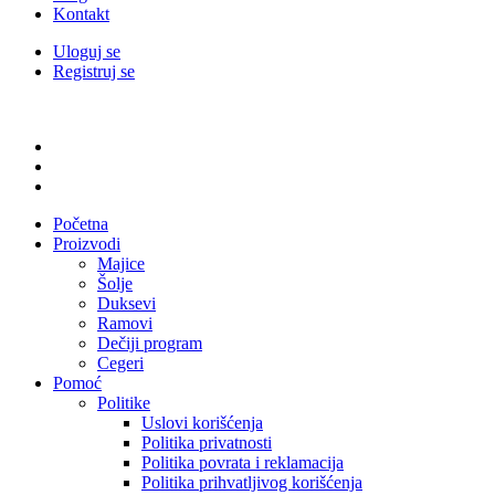
Kontakt
Uloguj se
Registruj se
Početna
Proizvodi
Majice
Šolje
Duksevi
Ramovi
Dečiji program
Cegeri
Pomoć
Politike
Uslovi korišćenja
Politika privatnosti
Politika povrata i reklamacija
Politika prihvatljivog korišćenja