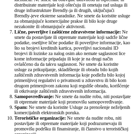
distribuirate materijale koji oštećuju ili ometaju rad usluga ili
druge infrastrukture Brendly-ja ili drugih, uključujući
Brendly-jeve eksterne saradnike. Ne smete da koristite usluge
za obmanjujuće komercijalne prakse ili bilo koje druge
nezakonite ili obmanjujuće aktivnosti.
Lične, poverljive i zaštićene zdravstvene informacije:
Ne
smete da postavljate ili otpremate materijale koji sadrže lične
podatke, osetljive lične podatke ili poverljive informacije, kao
što su brojevi kreditnih kartica, poverljivi nacionalni ID
brojevi ili lozinke za nalog osim ako nemate saglasnost lice
kome informacije pripadaju ili koje je na drugi način
ovlašćeno da da takvu saglasnost. Ne smete da koristite
usluge za prikupljanje, skladištenje ili obradu bilo kojih
zaštićenih zdravstvenih informacija koje podležu bilo kojoj
primenljivoj regulativi o privatnosti u zdravstvu ili bilo kom
drugom primenjivom zakonu koji reguliše obradu, korišćenje
ili otkrivanje zaštićenih zdravstvenih informacija.
Samopovređivanje:
Ne smete da nudite robu, niti postavljate
ili otpremate materijale koji promovišu samopovređivanje.
Spam:
Ne smete da koristite Usluge za prenošenje neželjenih
komercijalnih elektronskih poruka.
Terorističke organizacije:
Ne smete da nudite robu, niti
postavljate ili otpremate materijale koji podrazumevaju ili
promovišu podršku ili finansiranje, ili članstvo u terorističkoj