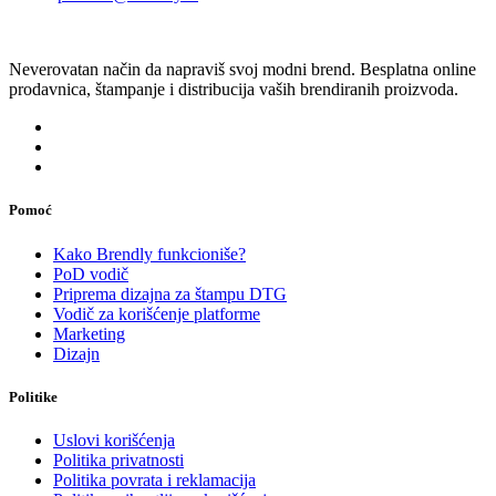
Neverovatan način da napraviš svoj modni brend. Besplatna online
prodavnica, štampanje i distribucija vaših brendiranih proizvoda.
Pomoć
Kako Brendly funkcioniše?
PoD vodič
Priprema dizajna za štampu DTG
Vodič za korišćenje platforme
Marketing
Dizajn
Politike
Uslovi korišćenja
Politika privatnosti
Politika povrata i reklamacija