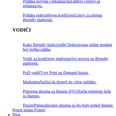
Politika povrata i reklamacija
Zahtevi i uslovi za
reklamaciju.
Politika prihvatljivog korišćenja
Uslovi za pristup
Brendly platformi.
VODIČI
Kako Brendly funkcioniše?
Jednostvana online prodaja
bez troška zaliha.
Vodič za korišćenje platforme
Svi procesi na Brendly
platformi.
PoD vodič
Tvoj Print on Demand biznis.
Marketing
Načini da dopreš do ciljne publike.
Priprema dizajna za štampu DTG
Način pripreme fajla
za štampu.
Dizajn
Prilagođavanje dizajna za što bolji izgled štampe.
Poseti stranu Pomoć
Blog