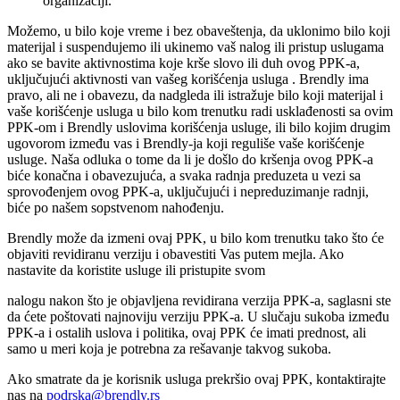
organizaciji.
Možemo, u bilo koje vreme i bez obaveštenja, da uklonimo bilo koji
materijal i suspendujemo ili ukinemo vaš nalog ili pristup uslugama
ako se bavite aktivnostima koje krše slovo ili duh ovog PPK-a,
uključujući aktivnosti van vašeg korišćenja usluga . Brendly ima
pravo, ali ne i obavezu, da nadgleda ili istražuje bilo koji materijal i
vaše korišćenje usluga u bilo kom trenutku radi usklađenosti sa ovim
PPK-om i Brendly uslovima korišćenja usluge, ili bilo kojim drugim
ugovorom između vas i Brendly-ja koji reguliše vaše korišćenje
usluge. Naša odluka o tome da li je došlo do kršenja ovog PPK-a
biće konačna i obavezujuća, a svaka radnja preduzeta u vezi sa
sprovođenjem ovog PPK-a, uključujući i nepreduzimanje radnji,
biće po našem sopstvenom nahođenju.
Brendly može da izmeni ovaj PPK, u bilo kom trenutku tako što će
objaviti revidiranu verziju i obavestiti Vas putem mejla. Ako
nastavite da koristite usluge ili pristupite svom
nalogu nakon što je objavljena revidirana verzija PPK-a, saglasni ste
da ćete poštovati najnoviju verziju PPK-a. U slučaju sukoba između
PPK-a i ostalih uslova i politika, ovaj PPK će imati prednost, ali
samo u meri koja je potrebna za rešavanje takvog sukoba.
Ako smatrate da je korisnik usluga prekršio ovaj PPK, kontaktirajte
nas na
podrska@brendly.rs