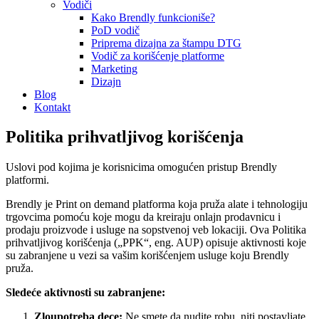
Vodiči
Kako Brendly funkcioniše?
PoD vodič
Priprema dizajna za štampu DTG
Vodič za korišćenje platforme
Marketing
Dizajn
Blog
Kontakt
Politika prihvatljivog korišćenja
Uslovi pod kojima je korisnicima omogućen pristup Brendly
platformi.
Brendly je Print on demand platforma koja pruža alate i tehnologiju
trgovcima pomoću koje mogu da kreiraju onlajn prodavnicu i
prodaju proizvode i usluge na sopstvenoj veb lokaciji. Ova Politika
prihvatljivog korišćenja („PPK“, eng. AUP) opisuje aktivnosti koje
su zabranjene u vezi sa vašim korišćenjem usluge koju Brendly
pruža.
Sledeće aktivnosti su zabranjene:
Zloupotreba dece:
Ne smete da nudite robu, niti postavljate