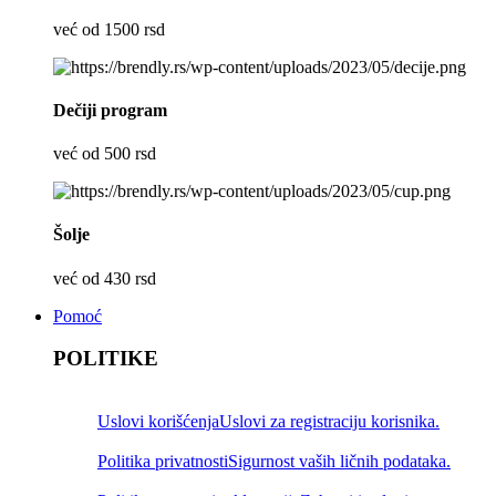
već od 1500 rsd
Dečiji program
već od 500 rsd
Šolje
već od 430 rsd
Pomoć
POLITIKE
Uslovi korišćenja
Uslovi za registraciju korisnika.
Politika privatnosti
Sigurnost vaših ličnih podataka.