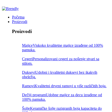
Početna
Proizvodi
Proizvodi
Majice
Viskoko kvalitetne majice izrađene od 100%
pamuka.
Cegeri
Personalizovani cegeri za nošenje stvari sa
stilom.
Duksevi
Udobni i kvalitetni duksevi bez ikakvih
obeležja.
Ramovi
Kvalitetni drveni ramovi u više različitih boja.
Dečiji program
Udobne majice za decu izrađene od
100% pamuka.
Šolje
Keramičke šolje razigranih boja kapaciteta do