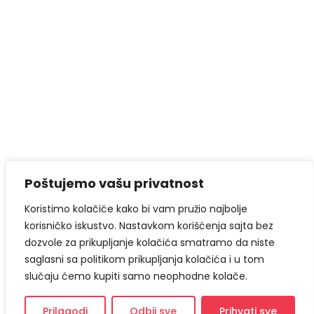
Poštujemo vašu privatnost
Koristimo kolačiće kako bi vam pružio najbolje
korisničko iskustvo. Nastavkom korišćenja sajta bez
dozvole za prikupljanje kolačića smatramo da niste
saglasni sa politikom prikupljanja kolačića i u tom
slučaju ćemo kupiti samo neophodne kolače.
Prilagodi
Odbij sve
Prihvati sve