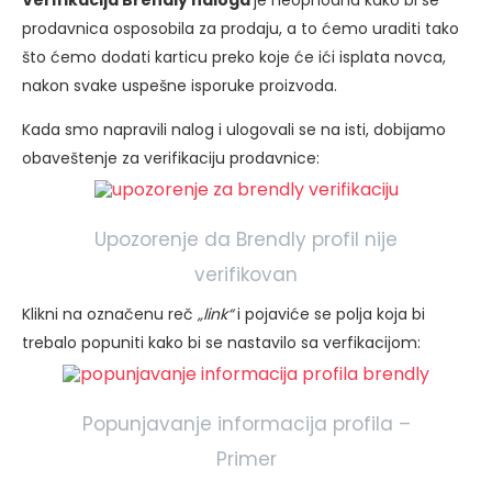
Verifikacija Brendly naloga
je neophodna kako bi se
prodavnica osposobila za prodaju, a to ćemo uraditi tako
što ćemo dodati karticu preko koje će ići isplata novca,
nakon svake uspešne isporuke proizvoda.
Kada smo napravili nalog i ulogovali se na isti, dobijamo
obaveštenje za verifikaciju prodavnice:
Upozorenje da Brendly profil nije
verifikovan
Klikni na označenu reč
„link“
i pojaviće se polja koja bi
trebalo popuniti kako bi se nastavilo sa verfikacijom:
Popunjavanje informacija profila –
Primer