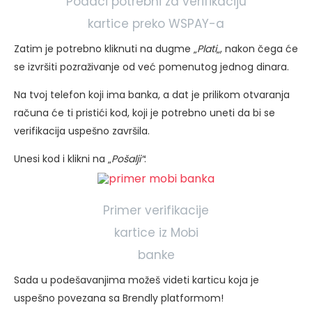
Podaci potrebni za verifikaciju
kartice preko WSPAY-a
Zatim je potrebno kliknuti na dugme „
Plati
„, nakon čega će
se izvršiti pozraživanje od već pomenutog jednog dinara.
Na tvoj telefon koji ima banka, a dat je prilikom otvaranja
računa će ti pristići kod, koji je potrebno uneti da bi se
verifikacija uspešno završila.
Unesi kod i klikni na „
Pošalji“
:
Primer verifikacije
kartice iz Mobi
banke
Sada u podešavanjima možeš videti karticu koja je
uspešno povezana sa Brendly platformom!