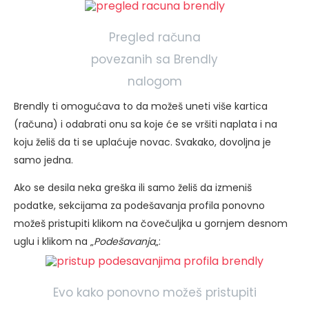
Pregled računa
povezanih sa Brendly
nalogom
Brendly ti omogućava to da možeš uneti više kartica
(računa) i odabrati onu sa koje će se vršiti naplata i na
koju želiš da ti se uplaćuje novac. Svakako, dovoljna je
samo jedna.
Ako se desila neka greška ili samo želiš da izmeniš
podatke, sekcijama za podešavanja profila ponovno
možeš pristupiti klikom na čovečuljka u gornjem desnom
uglu i klikom na „
Podešavanja
„:
Evo kako ponovno možeš pristupiti