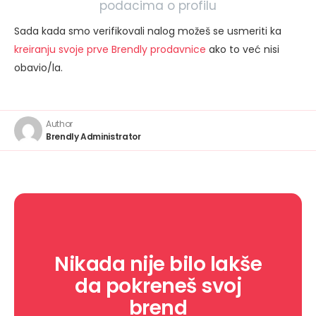
podacima o profilu
Sada kada smo verifikovali nalog možeš se usmeriti ka
kreiranju svoje prve Brendly prodavnice
ako to već nisi
obavio/la.
Author
Brendly Administrator
Nikada nije bilo lakše
da pokreneš svoj
brend