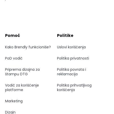
Pomoć
Politike
Kako Brendly funkcioniše?
Uslovi korišćenja
PoD vodič
Politika privatnosti
Priprema dizajna za
Politika povrata i
štampu DTG
reklamacija
Vodič za korišćenje
Politika prihvatljivog
platforme
korišćenja
Marketing
Dizajn