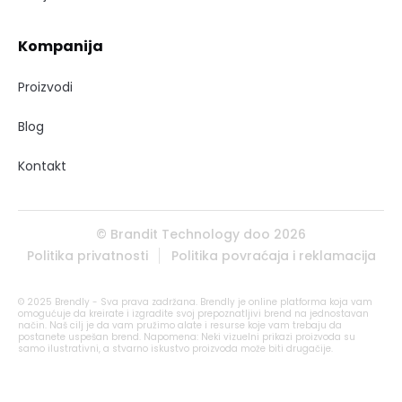
Kompanija
Proizvodi
Blog
Kontakt
© Brandit Technology doo 2026
Politika privatnosti
Politika povraćaja i reklamacija
© 2025 Brendly - Sva prava zadržana. Brendly je online platforma koja vam
omogućuje da kreirate i izgradite svoj prepoznatljivi brend na jednostavan
način. Naš cilj je da vam pružimo alate i resurse koje vam trebaju da
postanete uspešan brend. Napomena: Neki vizuelni prikazi proizvoda su
samo ilustrativni, a stvarno iskustvo proizvoda može biti drugačije.