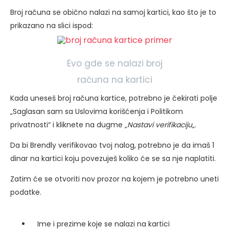
Broj računa se obično nalazi na samoj kartici, kao što je to
prikazano na slici ispod:
Evo gde se nalazi broj
računa na kartici
Kada uneseš broj računa kartice, potrebno je čekirati polje
„Saglasan sam sa Uslovima korišćenja i Politikom
privatnosti“ i kliknete na dugme „
Nastavi verifikaciju
„.
Da bi Brendly verifikovao tvoj nalog, potrebno je da imaš 1
dinar na kartici koju povezuješ koliko će se sa nje naplatiti.
Zatim će se otvoriti nov prozor na kojem je potrebno uneti
podatke.
Ime i prezime koje se nalazi na kartici