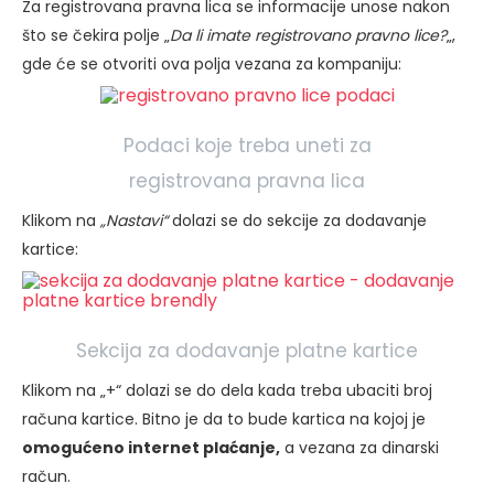
Za registrovana pravna lica se informacije unose nakon
što se čekira polje „
Da li imate registrovano pravno lice?
„,
gde će se otvoriti ova polja vezana za kompaniju:
Podaci koje treba uneti za
registrovana pravna lica
Klikom na
„Nastavi“
dolazi se do sekcije za dodavanje
kartice:
Sekcija za dodavanje platne kartice
Klikom na „+“ dolazi se do dela kada treba ubaciti broj
računa kartice. Bitno je da to bude kartica na kojoj je
omogućeno internet plaćanje,
a vezana za dinarski
račun.