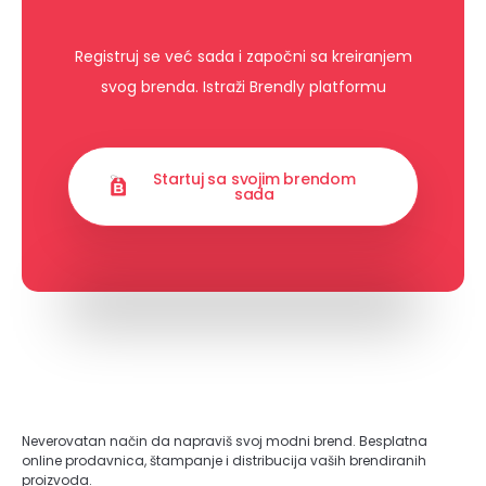
Registruj se već sada i započni sa kreiranjem
svog brenda. Istraži Brendly platformu
Startuj sa svojim brendom
sada
Neverovatan način da napraviš svoj modni brend. Besplatna
online prodavnica, štampanje i distribucija vaših brendiranih
proizvoda.