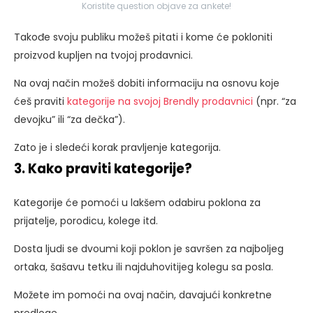
Koristite question objave za ankete!
Takođe svoju publiku možeš pitati i kome će pokloniti
proizvod kupljen na tvojoj prodavnici.
Na ovaj način možeš dobiti informaciju na osnovu koje
ćeš praviti
kategorije na svojoj Brendly prodavnici
(npr. “za
devojku” ili “za dečka”).
Zato je i sledeći korak pravljenje kategorija.
3. Kako praviti kategorije?
Kategorije će pomoći u lakšem odabiru poklona za
prijatelje, porodicu, kolege itd.
Dosta ljudi se dvoumi koji poklon je savršen za najboljeg
ortaka, šašavu tetku ili najduhovitijeg kolegu sa posla.
Možete im pomoći na ovaj način, davajući konkretne