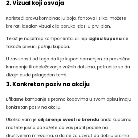
2. Vizual koji osvaja
Koristeći pravu kombinaciju boja, fontova i slika, možete
kreirati idealan vizual čija poruka izlazi u prvi plan.
Tekst je najbitnija komponenta, ali lep
izgled kupona
će
takođe privući pažnju kupaca.
U zavisnosti od toga da li je kupon namenjen za praznične
kampanje ili obeležavanje važnih datuma, potrudite se da
dizajn pude prilagođen temi.
3. Konkretan poziv na akciju
Efikasne kampanje s promo kodovima u svom opisu imaju
konkretan poziv na akciju.
Ukoliko vam je
cilj širenje svesti o brendu
onda kupcima
možete jasno da kažete da vaš profil podele na
društvenim mrežama, a da će za uzvrat da dobiju promo