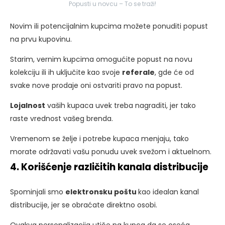
Popusti u novcu – To se traži!
Novim ili potencijalnim kupcima možete ponuditi popust
na prvu kupovinu.
Starim, vernim kupcima omogućite popust na novu
kolekciju ili ih uključite kao svoje
referale
, gde će od
svake nove prodaje oni ostvariti pravo na popust.
Lojalnost
vaših kupaca uvek treba nagraditi, jer tako
raste vrednost vašeg brenda.
Vremenom se želje i potrebe kupaca menjaju, tako
morate održavati vašu ponudu uvek svežom i aktuelnom.
4. Korišćenje različitih kanala distribucije
Spominjali smo
elektronsku poštu
kao idealan kanal
distribucije, jer se obraćate direktno osobi.
Ovakva personalizacija utiče na kupca da se oseća