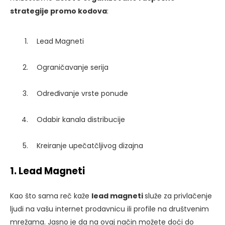
strategije promo kodova
:
Lead Magneti
Ograničavanje serija
Određivanje vrste ponude
Odabir kanala distribucije
Kreiranje upečatčljivog dizajna
1. Lead Magneti
Kao što sama reč kaže
lead magneti
služe za privlačenje
ljudi na vašu internet prodavnicu ili profile na društvenim
mrežama. Jasno je da na ovaj način možete doći do