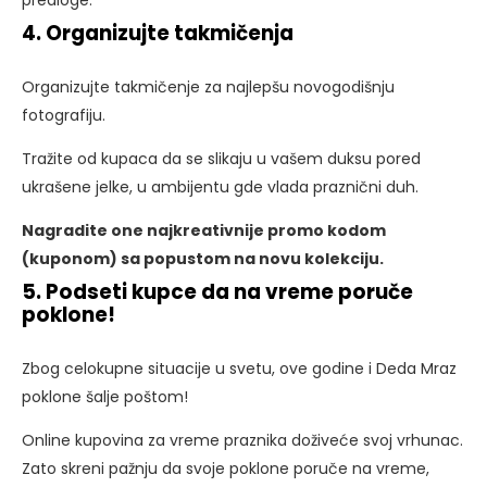
predloge.
4. Organizujte takmičenja
Organizujte takmičenje za najlepšu novogodišnju
fotografiju.
Tražite od kupaca da se slikaju u vašem duksu pored
ukrašene jelke, u ambijentu gde vlada praznični duh.
Nagradite one najkreativnije promo kodom
(kuponom) sa popustom na novu kolekciju.
5. Podseti kupce da na vreme poruče
poklone!
Zbog celokupne situacije u svetu, ove godine i Deda Mraz
poklone šalje poštom!
Online kupovina za vreme praznika doživeće svoj vrhunac.
Zato skreni pažnju da svoje poklone poruče na vreme,