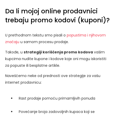
Da li mojoj online prodavnici
trebaju promo kodovi (kuponi)?
U prethodnom tekstu smo pisali o
popustima i njihovom
značaju
u samom procesu prodaje.
Takođe, u
strategiji korišćenja promo kodova
vašim
kupcima nudite kupone i kodove koje oni mogu iskoristiti
za popuste ili besplatne artikle.
Navešćemo neke od prednosti ove strategije za vašu
internet prodavnicu:
Rast prodaje pomoću primamljivih ponuda
Povećanje broja zadovoljnih kupaca koji se