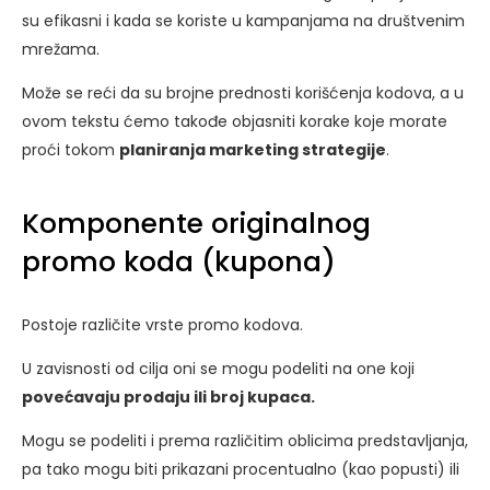
su efikasni i kada se koriste u kampanjama na društvenim
mrežama.
Može se reći da su brojne prednosti korišćenja kodova, a u
ovom tekstu ćemo takođe objasniti korake koje morate
proći tokom
planiranja marketing strategije
.
Komponente originalnog
promo koda (kupona)
Postoje različite vrste promo kodova.
U zavisnosti od cilja oni se mogu podeliti na one koji
povećavaju prodaju ili broj kupaca.
Mogu se podeliti i prema različitim oblicima predstavljanja,
pa tako mogu biti prikazani procentualno (kao popusti) ili