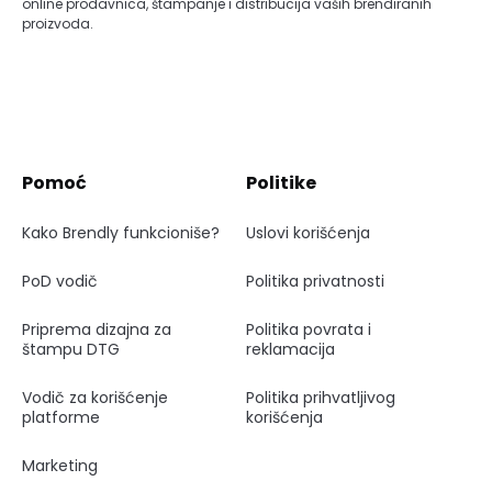
online prodavnica, štampanje i distribucija vaših brendiranih
proizvoda.
Pomoć
Politike
Kako Brendly funkcioniše?
Uslovi korišćenja
PoD vodič
Politika privatnosti
Priprema dizajna za
Politika povrata i
štampu DTG
reklamacija
Vodič za korišćenje
Politika prihvatljivog
platforme
korišćenja
Marketing