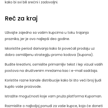
kako bi svi bili srećni i zadovoljni.
Reč za kraj
Uživajte zajedno sa vašim kupcima u toku trajanja
praznika, jer je ovo najlepši deo godine.
Iskoristite period darivanja kako bi povećali prodaju uz
dobro osmišljenu strategiju promo kodova (kupona).
Budite kreativni, osmislite primamljiv tekst i lep vizual vaših
postova na društvenim mrežama kao i e-mail sadržaja.
Koristite razne kanale distribucije kako bi što veći broj ljudi
kupilo vaše proizvode.
Istražite mogućnosti koje vam pruža platforma Kupoman.
Razmislite o najboljoj ponudi za vaše kupce, koja će doneti