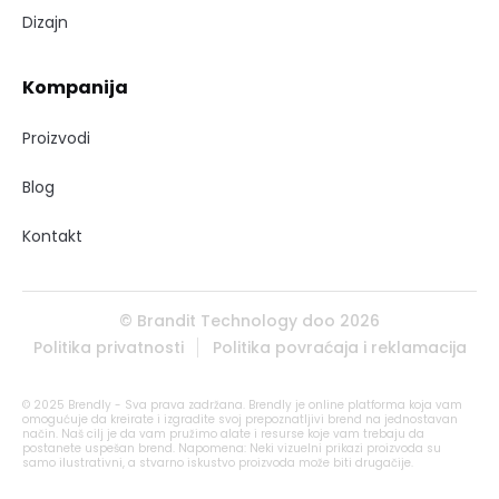
Dizajn
Kompanija
Proizvodi
Blog
Kontakt
© Brandit Technology doo 2026
Politika privatnosti
Politika povraćaja i reklamacija
© 2025 Brendly - Sva prava zadržana. Brendly je online platforma koja vam
omogućuje da kreirate i izgradite svoj prepoznatljivi brend na jednostavan
način. Naš cilj je da vam pružimo alate i resurse koje vam trebaju da
postanete uspešan brend. Napomena: Neki vizuelni prikazi proizvoda su
samo ilustrativni, a stvarno iskustvo proizvoda može biti drugačije.