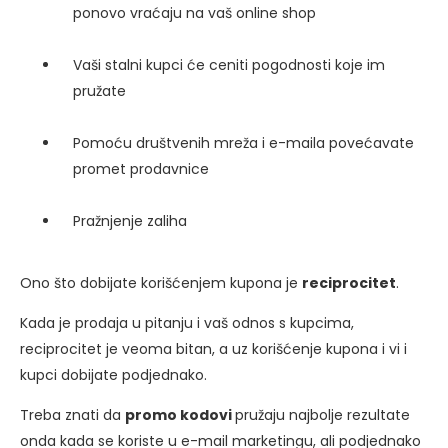
ponovo vraćaju na vaš online shop
Vaši stalni kupci će ceniti pogodnosti koje im
pružate
Pomoću društvenih mreža i e-maila povećavate
promet prodavnice
Pražnjenje zaliha
Ono što dobijate korišćenjem kupona je
reciprocitet
.
Kada je prodaja u pitanju i vaš odnos s kupcima,
reciprocitet je veoma bitan, a uz korišćenje kupona i vi i
kupci dobijate podjednako.
Treba znati da
promo kodovi
pružaju najbolje rezultate
onda kada se koriste u e-mail marketingu, ali podjednako