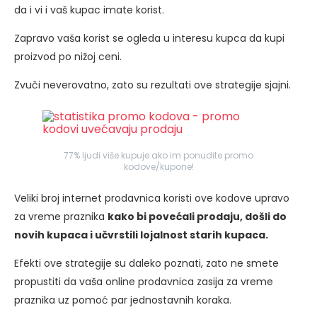
da i vi i vaš kupac imate korist.
Zapravo vaša korist se ogleda u interesu kupca da kupi
proizvod po nižoj ceni.
Zvuči neverovatno, zato su rezultati ove strategije sjajni.
77% ljudi više kupuje ako im ponudite promo
kodove/kupone!
Veliki broj internet prodavnica koristi ove kodove upravo
za vreme praznika
kako bi povećali prodaju, došli do
novih kupaca i učvrstili lojalnost starih kupaca.
Efekti ove strategije su daleko poznati, zato ne smete
propustiti da vaša online prodavnica zasija za vreme
praznika uz pomoć par jednostavnih koraka.