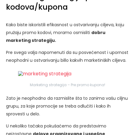
kodova/kupona
Kako biste iskoristili efikasnost u ostvarivanju ciljeva, koju
pružaju promo kodovi, moramo osmisliti
dobru
marketing strategiju.
Pre svega valja napomenuti da su posvećenost i upornost
neophodni u ostvarivanju billo kakvih marketinških ciljeva.
Marketing strategija – Pre promo kupona!
Zato je neophodno da razmislite šta to zanima vašu ciljnu
grupu, za koje promocije se treba odlučiti i kako ih
sprovesti u delo.
U nekoliko tačaka pokušaćemo da predstavimo
neizostavne
delove organizovane i uspešne