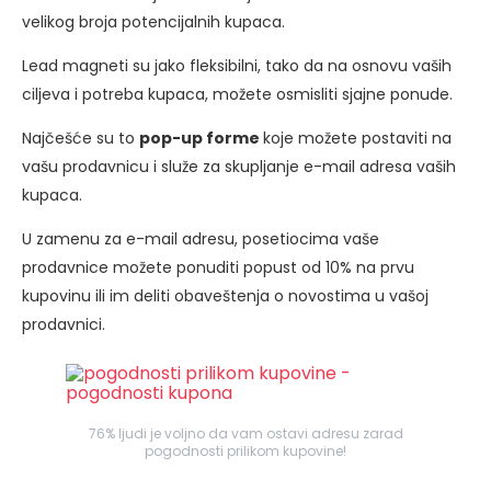
velikog broja potencijalnih kupaca.
Lead magneti su jako fleksibilni, tako da na osnovu vaših
ciljeva i potreba kupaca, možete osmisliti sjajne ponude.
Najčešće su to
pop-up forme
koje možete postaviti na
vašu prodavnicu i služe za skupljanje e-mail adresa vaših
kupaca.
U zamenu za e-mail adresu, posetiocima vaše
prodavnice možete ponuditi popust od 10% na prvu
kupovinu ili im deliti obaveštenja o novostima u vašoj
prodavnici.
76% ljudi je voljno da vam ostavi adresu zarad
pogodnosti prilikom kupovine!