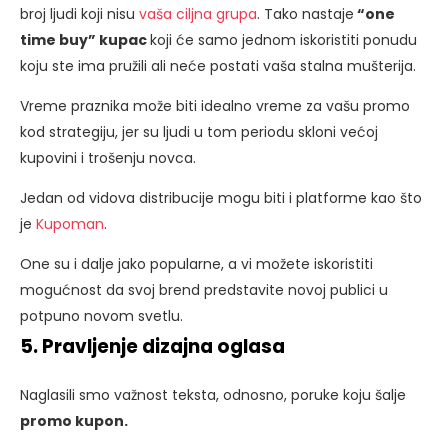
broj ljudi koji nisu
vaša ciljna grupa
. Tako nastaje
“one
time buy” kupac
koji će samo jednom iskoristiti ponudu
koju ste ima pružili ali neće postati vaša stalna mušterija.
Vreme praznika može biti idealno vreme za vašu promo
kod strategiju, jer su ljudi u tom periodu skloni većoj
kupovini i trošenju novca.
Jedan od vidova distribucije mogu biti i platforme kao što
je
Kupoman
.
One su i dalje jako popularne, a vi možete iskoristiti
mogućnost da svoj brend predstavite novoj publici u
potpuno novom svetlu.
5. Pravljenje dizajna oglasa
Naglasili smo važnost teksta, odnosno, poruke koju šalje
promo kupon.