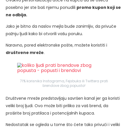
posebno jer ste baš njemu ponudili
promo kupon koji se
ne odbija.
Jako je bitno da naslov mejla bude zanimljiv, da privuče
pažnju ljudi kako bi otvorili vašu poruku.
Naravno, pored elektronske pošte, možete koristiti i
društvene mreže
.
71% korisnika Instagrama, Fejsbuka ili Twittera prati
brendove zbog popusta!
Društvene mreže predstavljaju savršen kanal jer ga koristi
veliki broj ljudi. Ovo može biti prilika za vaš brend, da
proširite broj pratilaca i potencijalnih kupaca.
Nedostatak se ogleda u tome što ćete tako privući i veliki