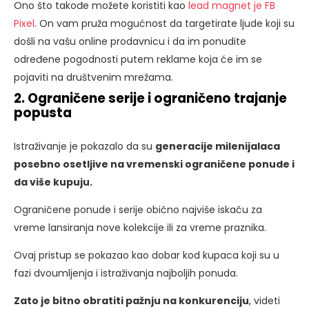
Ono što takođe možete koristiti kao
lead magnet je FB
Pixel
. On vam pruža mogućnost da targetirate ljude koji su
došli na vašu online prodavnicu i da im ponudite
određene pogodnosti putem reklame koja će im se
pojaviti na društvenim mrežama.
2. Ograničene serije i ograničeno trajanje
popusta
Istraživanje je pokazalo da su
generacije milenijalaca
posebno osetljive na vremenski ograničene ponude i
da više kupuju.
Ograničene ponude i serije obično najviše iskaču za
vreme lansiranja nove kolekcije ili za vreme praznika.
Ovaj pristup se pokazao kao dobar kod kupaca koji su u
fazi dvoumljenja i istraživanja najboljih ponuda.
Zato je bitno obratiti pažnju na konkurenciju
, videti