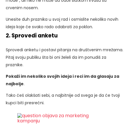
mode”, ali niko ne može da odoli slatkom irvasu sa
crvenim nosem.
Unesite duh praznika u svoj rad i osmislite nekoliko novih
ideja koje će svako rado odabrati za poklon.
2. Sprovedi anketu
Sprovedi anketu i postavi pitanja na društvenim mrežama.
Pitaj svoju publiku šta bi oni želeli da im ponudiš za
praznike.
Pokaži im nekoliko svojih ideja i reci im da glasaju za
najbolje
.
Tako ćeš olakšati sebi, a najbitnije od svega je da će tvoji
kupci biti presrećni.