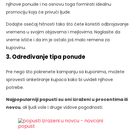
njihove ponude i na osnovu toga formirati idealnu
promociju koja će privući ljude.
Dodajte osećaj hitnosti tako što ćete koristiti odbrojavanje
vremena u svojim objavama i mejlovima. Naglasite da
vreme ističe i da im je ostalo još malo remena za
kupovinu.
3. Određivanje tipa ponude
Pre nego što pokrenete kampanju sa kuponima, možete
sprovesti anketiranje kupaca kako bi uvideli njihove
potrebe.
Najpopularniji popusti su oni izraženi u procentima ili
novcu
, ali ljudi vole i druge vidove pogodnosti.