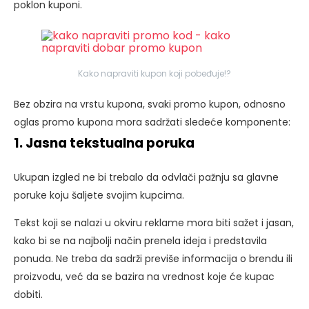
poklon kuponi.
Kako napraviti kupon koji pobeđuje!?
Bez obzira na vrstu kupona, svaki promo kupon, odnosno
oglas promo kupona mora sadržati sledeće komponente:
1. Jasna tekstualna poruka
Ukupan izgled ne bi trebalo da odvlači pažnju sa glavne
poruke koju šaljete svojim kupcima.
Tekst koji se nalazi u okviru reklame mora biti sažet i jasan,
kako bi se na najbolji način prenela ideja i predstavila
ponuda. Ne treba da sadrži previše informacija o brendu ili
proizvodu, već da se bazira na vrednost koje će kupac
dobiti.