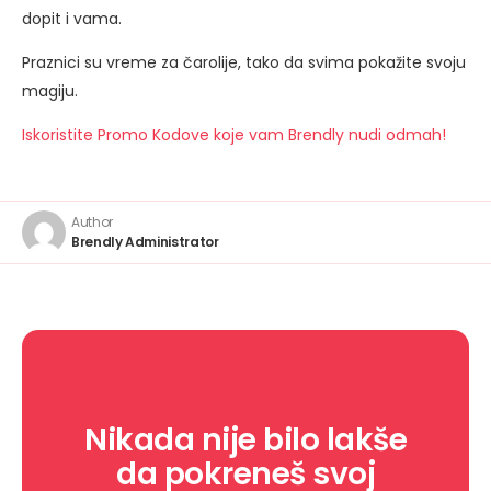
dopit i vama.
Praznici su vreme za čarolije, tako da svima pokažite svoju
magiju.
Iskoristite Promo Kodove koje vam Brendly nudi odmah!
Author
Brendly Administrator
Nikada nije bilo lakše
da pokreneš svoj