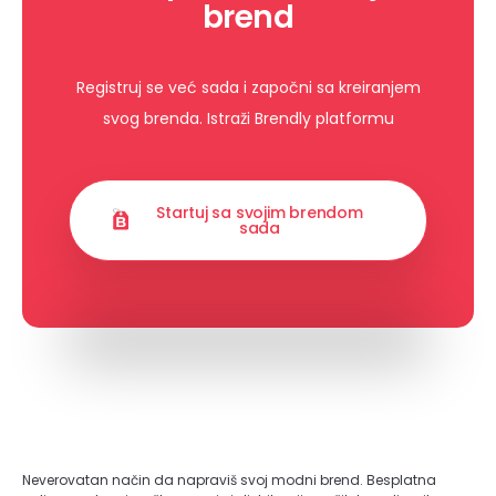
brend
Registruj se već sada i započni sa kreiranjem
svog brenda. Istraži Brendly platformu
Startuj sa svojim brendom
sada
Neverovatan način da napraviš svoj modni brend. Besplatna