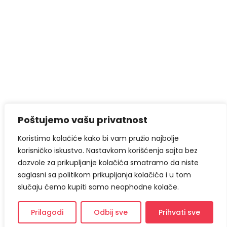
Poštujemo vašu privatnost
Koristimo kolačiće kako bi vam pružio najbolje
korisničko iskustvo. Nastavkom korišćenja sajta bez
dozvole za prikupljanje kolačića smatramo da niste
saglasni sa politikom prikupljanja kolačića i u tom
slučaju ćemo kupiti samo neophodne kolače.
Prilagodi
Odbij sve
Prihvati sve