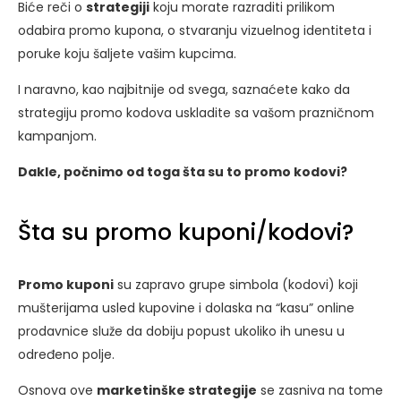
Biće reči o
strategiji
koju morate razraditi prilikom
odabira promo kupona, o stvaranju vizuelnog identiteta i
poruke koju šaljete vašim kupcima.
I naravno, kao najbitnije od svega, saznaćete kako da
strategiju promo kodova uskladite sa vašom prazničnom
kampanjom.
Dakle, počnimo od toga šta su to promo kodovi?
Šta su promo kuponi/kodovi?
Promo kuponi
su zapravo grupe simbola (kodovi) koji
mušterijama usled kupovine i dolaska na “kasu” online
prodavnice služe da dobiju popust ukoliko ih unesu u
određeno polje.
Osnova ove
marketinške strategije
se zasniva na tome