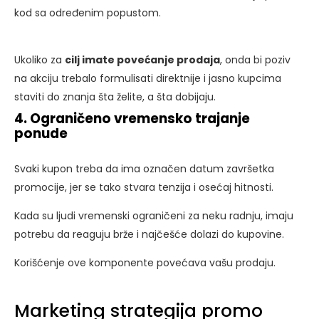
kod sa određenim popustom.
Ukoliko za
cilj imate povećanje prodaja
, onda bi poziv
na akciju trebalo formulisati direktnije i jasno kupcima
staviti do znanja šta želite, a šta dobijaju.
4. Ograničeno vremensko trajanje
ponude
Svaki kupon treba da ima označen datum završetka
promocije, jer se tako stvara tenzija i osećaj hitnosti.
Kada su ljudi vremenski ograničeni za neku radnju, imaju
potrebu da reaguju brže i najčešće dolazi do kupovine.
Korišćenje ove komponente povećava vašu prodaju.
Marketing strategija promo