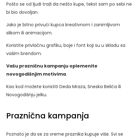
Pošto se od ljudi traži da nešto kupe, tekst sam po sebi ne
bi bio dovoljan.
Jako je bitno privući kupca kreativnom i zanimljivom
slikom ili animacijom.
Koristite privlačnu grafiku, boje i font koji su u skladu sa
vašim brendom.
Vašu prazničnu kampanju oplemenite
novogodišnjim motivima
.
Kao kod možete koristiti Deda Mraza, Sneska Belića ili
Novogodišnju jelku.
Praznična kampanja
Poznato je da se za vreme praznika kupuje više. Svi se