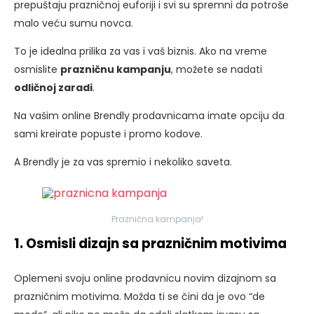
prepuštaju prazničnoj euforiji i svi su spremni da potroše
malo veću sumu novca.
To je idealna prilika za vas i vaš biznis. Ako na vreme
osmislite
prazničnu kampanju
, možete se nadati
odličnoj zaradi
.
Na vašim online Brendly prodavnicama imate opciju da
sami kreirate popuste i promo kodove.
A Brendly je za vas spremio i nekoliko saveta.
Praznična kampanja!
1. Osmisli dizajn sa prazničnim motivima
Oplemeni svoju online prodavnicu novim dizajnom sa
prazničnim motivima. Možda ti se čini da je ovo “de