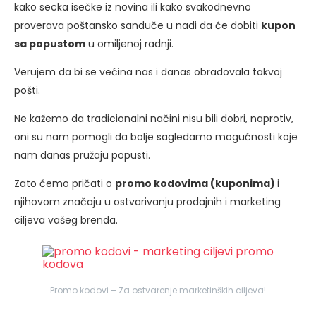
kako secka isečke iz novina ili kako svakodnevno
proverava poštansko sanduče u nadi da će dobiti
kupon
sa popustom
u omiljenoj radnji.
Verujem da bi se većina nas i danas obradovala takvoj
pošti.
Ne kažemo da tradicionalni načini nisu bili dobri, naprotiv,
oni su nam pomogli da bolje sagledamo mogućnosti koje
nam danas pružaju popusti.
Zato ćemo pričati o
promo kodovima (kuponima)
i
njihovom značaju u ostvarivanju prodajnih i marketing
ciljeva vašeg brenda.
Promo kodovi – Za ostvarenje marketinških ciljeva!