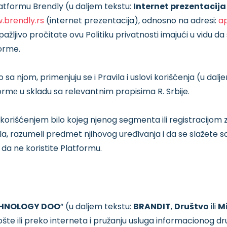
platformu Brendly (u daljem tekstu:
Internet prezentacija
.brendly.rs
(internet prezentacija), odnosno na adresi:
ap
ažljivo pročitate ovu Politiku privatnosti imajući u vidu d
orme.
o sa njom, primenjuju se i Pravila i uslovi korišćenja (u dal
rmе u skladu sa relevantnim propisima R. Srbije.
orišćenjem bilo kojeg njenog segmenta ili registracijom 
vila, razumeli predmet njihovog uređivanja i da se slažete sa
s da ne koristite Platformu.
CHNOLOGY DOO
“ (u daljem tekstu:
BRANDIT
,
Društvo
ili
M
e ili preko interneta i pružanju usluga informacionog druš