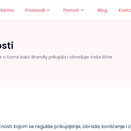
očetna
Proizvodi
Pomoć
Blog
Kont
osti
je o tome kako Brandly prikuplja i obrađuje Vaše lične
tnosti kojom se reguliše prikupljanje, obrada, korišćenje i 