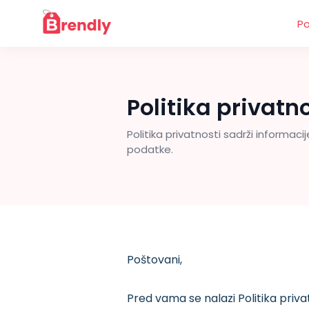
P
Politika privatn
Politika privatnosti sadrži informaci
podatke.
Poštovani,
Pred vama se nalazi Politika priva