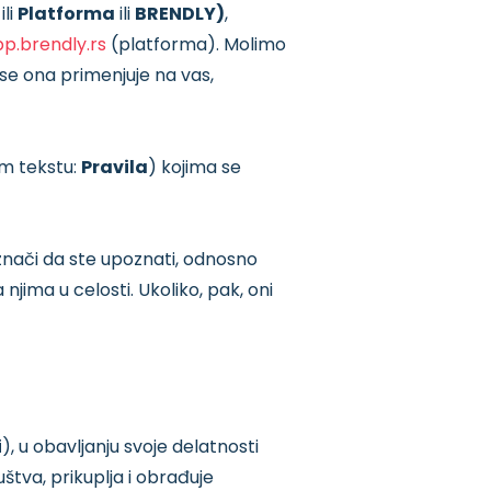
ili
Platforma
ili
BRENDLY)
,
p.brendly.rs
(platforma). Molimo
a se ona primenjuje na vas,
jem tekstu:
Pravila
) kojima se
znači da ste upoznati, odnosno
 njima u celosti. Ukoliko, pak, oni
i
), u obavljanju svoje delatnosti
tva, prikuplja i obrađuje