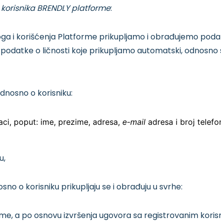
h korisnika BRENDLY platforme
:
oga i korišćenja Platforme prikupljamo i obrađujemo podatk
i podatke o ličnosti koje prikupljamo automatski, odnosn
dnosno o korisniku:
daci, poput: ime, prezime, adresa,
e-mail
adresa i broj telefo
u,
no o korisniku prikupljaju se i obrađuju u svrhe:
forme, a po osnovu izvršenja ugovora sa registrovanim kor