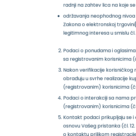
radnji na zahtev lica na koje se
održavanja neophodnog nivoa b
Zakona o elektronskoj trgovini[1] 
legitimnog interesa u smislu čl. 1
Podaci o ponudama i oglasima p
sa registrovanim korisnicima (čl. 
Nakon verifikacije korisničkog n
obrađuju u svrhe realizacije k
(registrovanim) korisnicima (čl. 1
Podaci o interakciji sa nama pr
(registrovanim) korisnicima (čl. 1
Kontakt podaci prikupljaju se i
osnovu Vašeg pristanka (čl. 12.
o kontaktu prilikom registraci