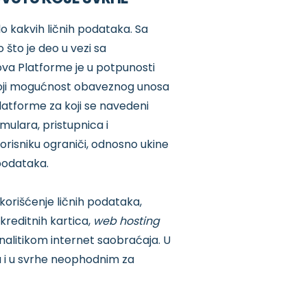
o kakvih ličnih podataka. Sa
 što je deo u vezi sa
ova Platforme je u potpunosti
stoji mogućnost obaveznog unosa
latforme za koji se navedeni
mulara, pristupnica i
risniku ograniči, odnosno ukine
 podataka.
korišćenje ličnih podataka,
reditnih kartica,
web hosting
alitikom internet saobraćaja. U
u i u svrhe neophodnim za