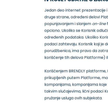
Jedan deo internet prezentacije i
druge strane, određeni delovi Plat
popunjavanjem i slanjem
on-line
f
opciono. Ukoliko se Korisnik odlu
određenih podataka. Ukoliko Kori
podaci zahtevaju. Korisnik koji je
porudžbenica, ima pravo da zatraž
korišćenje tih delova Platforme) i
Korišćenjem BRENDLY platforme, Ko
prikupljenih putem Platforme, mož
kompanijama, kompanijama koje pr
takvim slučajevima, lični podaci 
pružanje usluga ovih subjekata.