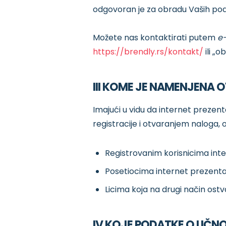
odgovoran je za obradu Vaših poda
Možete nas kontaktirati putem
e
https://brendly.rs/kontakt/
ili „
III KOME JE NAMENJENA O
Imajući u vidu da internet prezent
registracije i otvaranjem naloga, 
Registrovanim korisnicima int
Posetiocima internet prezentac
Licima koja na drugi način ostv
IV KOJE PODATKE O LIČN