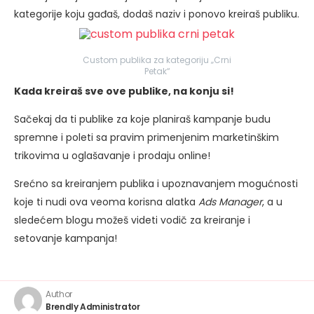
kategorije koju gađaš, dodaš naziv i ponovo kreiraš publiku.
Custom publika za kategoriju „Crni
Petak“
Kada kreiraš sve ove publike, na konju si!
Sačekaj da ti publike za koje planiraš kampanje budu
spremne i poleti sa pravim primenjenim marketinškim
trikovima u oglašavanje i prodaju online!
Srećno sa kreiranjem publika i upoznavanjem mogućnosti
koje ti nudi ova veoma korisna alatka
Ads Manager
, a u
sledećem blogu možeš videti vodič za kreiranje i
setovanje kampanja!
Author
Brendly Administrator