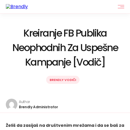
Kreiranje FB Publika
Neophodnih Za Uspešne
Kampanje [Vodič]
BRENDLY VODIČI
Author
Brendly Administrator
Želiš da zasijaš na društvenim mrežama i da se baš za