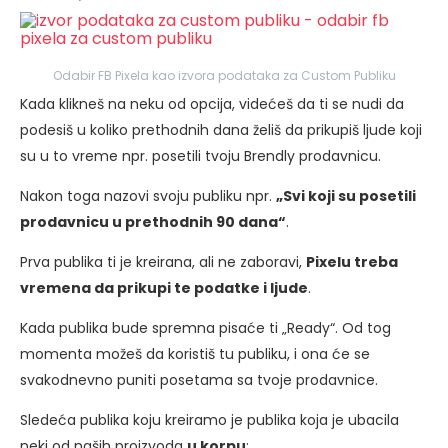
Odabir FB Pixela kao izvora podataka za Custom Publiku
Kada klikneš na neku od opcija, videćeš da ti se nudi da
podesiš u koliko prethodnih dana želiš da prikupiš ljude koji
su u to vreme npr. posetili tvoju Brendly prodavnicu.
Nakon toga nazovi svoju publiku npr.
„Svi koji su posetili
prodavnicu u prethodnih 90 dana“
.
Prva publika ti je kreirana, ali ne zaboravi,
Pixelu treba
vremena da prikupi te podatke i ljude
.
Kada publika bude spremna pisaće ti „Ready“. Od tog
momenta možeš da koristiš tu publiku, i ona će se
svakodnevno puniti posetama sa tvoje prodavnice.
Sledeća publika koju kreiramo je publika koja je ubacila
neki od naših proizvoda
u korpu
: