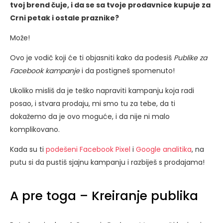
tvoj brend čuje, i da se sa tvoje prodavnice kupuje za
Crni petak i ostale praznike?
Može!
Ovo je vodič koji će ti objasniti kako da podesiš
Publike za
Facebook kampanje
i da postigneš spomenuto!
Ukoliko misliš da je teško napraviti kampanju koja radi
posao, i stvara prodaju, mi smo tu za tebe, da ti
dokažemo da je ovo moguće, i da nije ni malo
komplikovano.
Kada su ti
podešeni Facebook Pixel
i
Google analitika
, na
putu si da pustiš sjajnu kampanju i razbiješ s prodajama!
A pre toga – Kreiranje publika