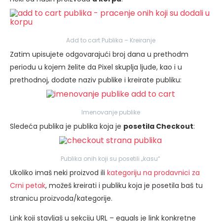
Add to cart Publika – Kreiranje
Zatim upisujete odgovarajući broj dana u prethodm
periodu u kojem želite da Pixel skuplja ljude, kao i u
prethodnoj, dodate naziv publike i kreirate publiku:
Imenovanje publike
Sledeća publika je publika koja je
posetila Checkout
:
Publika onih koji su posetili „kasu“
Ukoliko imaš neki proizvod ili
kategoriju na prodavnici za
Crni petak
, možeš kreirati i publiku koja je posetila baš tu
stranicu proizvoda/kategorije.
Link koji stavljaš u sekciju URL – equals je link konkretne