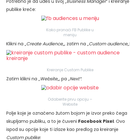
Potrebno je da uđeš u svoj „
Business Manager
“ i kreiranje
publike kreće:
Kako pronaći FB Publike u
meniju
Klikni na „
Create Audience
„, zatim na „
Custom audience
„:
Kreiranje Custom Publike
Zatim klikni na „
Website
„, pa
„Next“
:
Odaberite prvu opciju –
Website
Polje koje je označeno žutom bojom je izvor preko čega
skupljamo publiku, a to je čuveni
Facebook Pixel
. Ovo
ispod su opcije koje ti izlaze kao predlog za kreiranje
Custom publike
: