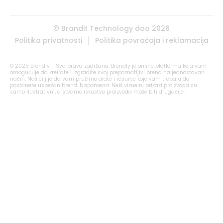
© Brandit Technology doo 2026
Politika privatnosti
Politika povraćaja i reklamacija
© 2025 Brendly - Sva prava zadržana. Brendly je online platforma koja vam
omogućuje da kreirate i izgradite svoj prepoznatljivi brend na jednostavan
način. Naš cilj je da vam pružimo alate i resurse koje vam trebaju da
postanete uspešan brend. Napomena: Neki vizuelni prikazi proizvoda su
samo ilustrativni, a stvarno iskustvo proizvoda može biti drugačije.